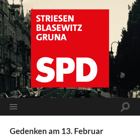
SPD
Dresden
Striesen
Suchfe
Mobile-
ein-/a
Menü
ein-/ausblenden
Gedenken am 13. Februar