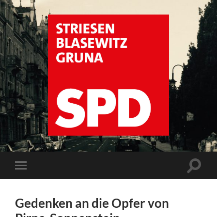
SPD
Dresden
Striesen
Suchfe
Mobile-
ein-/a
Menü
ein-/ausblenden
Gedenken an die Opfer von