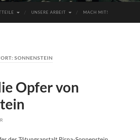
TTEILE
UNSERE ARBEIT
MACH MIT!
ORT:
SONNENSTEIN
ie Opfer von
tein
ER
fer der Tötungsanstalt Pirna-Sonnenstein