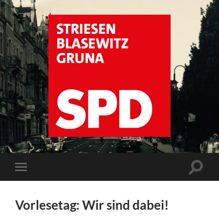
SPD
Dresden
Striesen
Suchfe
Mobile-
ein-/a
Menü
ein-/ausblenden
Vorlesetag: Wir sind dabei!