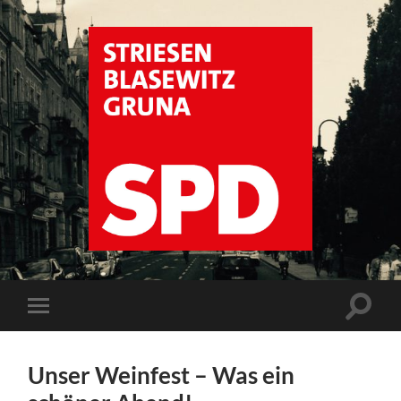
SPD
Dresden
Striesen
Suchfe
Mobile-
ein-/a
Menü
ein-/ausblenden
Unser Weinfest – Was ein