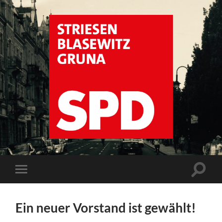
SPD
Dresden
Striesen
Suchfe
Mobile-
ein-/a
Menü
ein-/ausblenden
Ein neuer Vorstand ist gewählt!