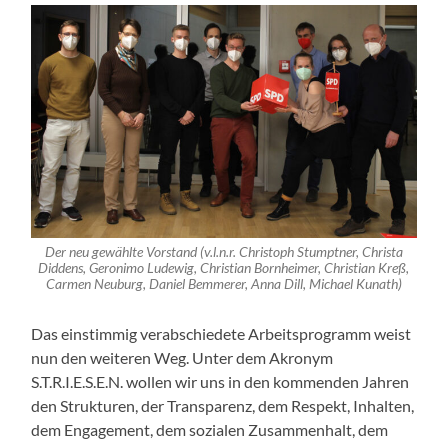
Der neu gewählte Vorstand (v.l.n.r. Christoph Stumptner, Christa
Diddens, Geronimo Ludewig, Christian Bornheimer, Christian Kreß,
Carmen Neuburg, Daniel Bemmerer, Anna Dill, Michael Kunath)
Das einstimmig verabschiedete Arbeitsprogramm weist
nun den weiteren Weg. Unter dem Akronym
S.T.R.I.E.S.E.N. wollen wir uns in den kommenden Jahren
den Strukturen, der Transparenz, dem Respekt, Inhalten,
dem Engagement, dem sozialen Zusammenhalt, dem