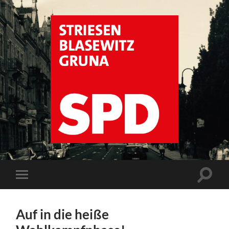
SPD
Dresden
Striesen
Suchfe
Mobile-
ein-/a
Menü
ein-/ausblenden
Auf in die heiße