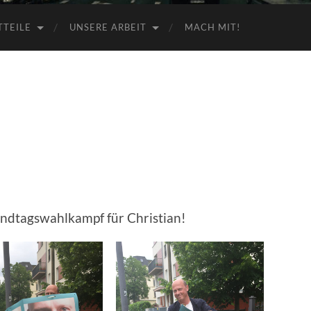
TTEILE
UNSERE ARBEIT
MACH MIT!
andtagswahlkampf für Christian!