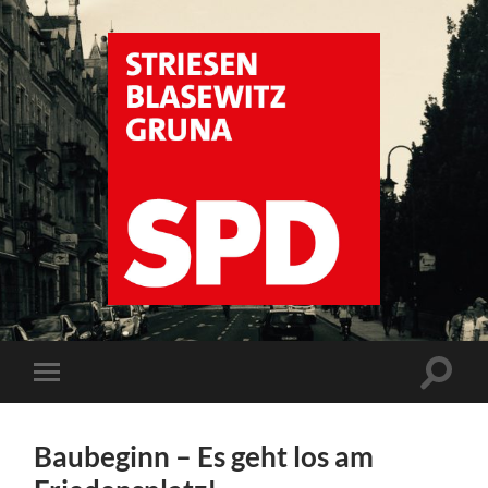
SPD
Dresden
Striesen
Suchfe
Mobile-
ein-/a
Menü
ein-/ausblenden
Baubeginn – Es geht los am