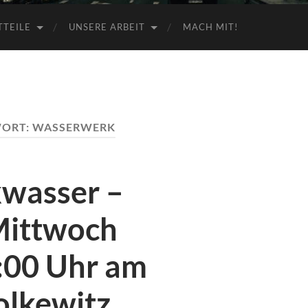
TTEILE
UNSERE ARBEIT
MACH MIT!
ORT:
WASSERWERK
kwasser –
Mittwoch
:00 Uhr am
olkewitz